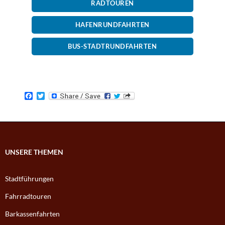
RADTOUREN
HAFENRUNDFAHRTEN
BUS-STADTRUNDFAHRTEN
F
T
a
w
c
i
e
t
b
t
o
e
o
r
k
UNSERE THEMEN
Stadtführungen
Fahrradtouren
Barkassenfahrten