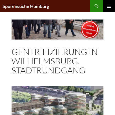
Zum
Suchen
Spurensuche Hamburg
Inhalt
PRIMÄR
springen
MENÜ
GENTRIFIZIERUNG IN
WILHELMSBURG.
STADTRUNDGANG