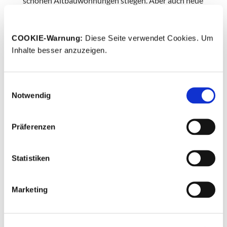
schönen Altbauwohnungen stiegen. Aber auch neue
Gebäude, wie das Wohnprojekt »Open House«, oder
das »Veringeck«, neue betreute Altenwohnungen für
türkische Senioren (inkl. einem türkischen
COOKIE-Warnung: 
Diese Seite verwendet Cookies. Um 
Dampfbad und einem neuen Cafe), sind entstanden.
Inhalte besser anzuzeigen. 
Dann geht es zum alten Flakbunker, der nun zum
Einwilligungsauswahl
Energiebunker wurde. In 30 Meter Höhe genießen
Notwendig
wir hier einen herrlichen Blick auf die ganze Insel
und große Teile von Hamburg. Wir durchstreifen
dann das »Weltquartier«, wo ebenfalls zahlreiche
Präferenzen
neue Wohngebäude entstanden sind. Mit höherem
Wohnkomfort.
Statistiken
Unser Rundgang unterscheidet sich von denen
anderer Anbieter: In Begleitung eines
Marketing
»Wilhelmsburger Ureinwohners« sollen diese
Veränderungsprozesse nicht einseitig betrachtet
werden. Betont werden sollen die Vorteile genauso