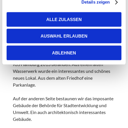
Details zeigen
wie die Schattenseiten dieses Prozesses. Wir
diskutieren die Entwicklungen: die schönen Seiten,
wie aber auch die zweifelsohne gegebenen
ALLE ZULASSEN
Verdrängungsprozesse. Und auch das Lachen soll
bei unseren Rundgängen nicht zu kurz kommen.
AUSWAHL ERLAUBEN
Abschließend geht es dann noch in die »Neue
Mitte«, wo sich die zentralen Ausstellungsgelände
ABLEHNEN
der IBA und auch der Internationalen Gartenschau
IGS Hamburg 2013 befanden. Aus einem alten
Wasserwerk wurde ein interessantes und schönes
neues Lokal. Aus dem alten Friedhof eine
Parkanlage.
Auf der anderen Seite bestaunen wir das imposante
Gebäude der Behörde für Stadtentwicklung und
Umwelt. Ein auch architektonisch interessantes
Gebäude.