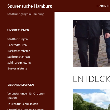
Suchen
Spurensuche Hamburg
STARTSEIT
Zum
Stadtrundgänge in Hamburg
Inhalt
springen
UNSERE THEMEN
Stadtführungen
Fahrradtouren
Barkassenfahrten
Stadtrundfahrten
Schiffsvermietung
Busvermietung
ENTDECK
VERANSTALTUNGEN
Veranstaltungen für Gruppen
(privat)
Touren für Schulklassen
Öffentliche Veranstaltungen