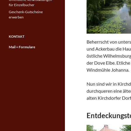
für Einzelbucher
Geschenk-Gutscheine
erwerben
KONTAKT
Beherrscht von unters
Mail + Formulare
und Ackerbau die Hau
östliche Wilhelmsburg
der Dove Elbe. Etlich
Windmühle Johanna.
Nun sind wir in Kirch
durchqueren eine älter
alten Kirchdorfer Dor
Entdeckungsto