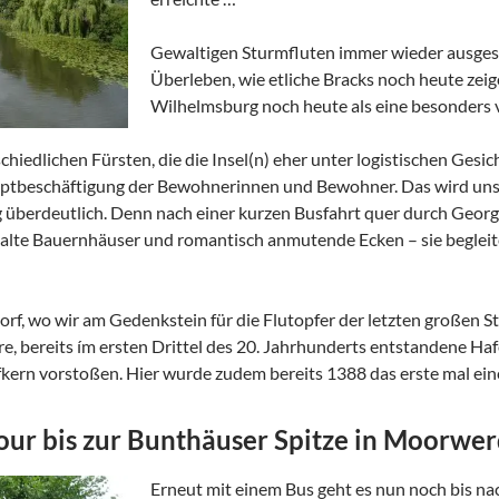
Gewaltigen Sturmfluten immer wieder ausgese
Überleben, wie etliche Bracks noch heute zeige
Wilhelmsburg noch heute als eine besonders 
chiedlichen Fürsten, die die Insel(n) eher unter logistischen Ges
ptbeschäftigung der Bewohnerinnen und Bewohner. Das wird uns g
 überdeutlich. Denn nach einer kurzen Busfahrt quer durch Georg
e alte Bauernhäuser und romantisch anmutende Ecken – sie beglei
dorf, wo wir am Gedenkstein für die Flutopfer der letzten großen
e, bereits ím ersten Drittel des 20. Jahrhunderts entstandene Haf
fkern vorstoßen. Hier wurde zudem bereits 1388 das erste mal eine
ur bis zur Bunthäuser Spitze in Moorwe
Erneut mit einem Bus geht es nun noch bis n