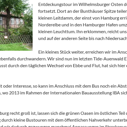
Entdeckungstour im Wilhelmsburger Osten du
fortsetzt. Dort an der Bunthäuser Spitze teil
kleinen Leitdamm, der einst von Hamburg err
Norderelbe und in den Hamburger Hafen umzu
kleinen Leuchttum. Ihn erklommen, reicht unse
und auf der anderen Seite bis nach Niedersac
Ein kleines Stück weiter, erreichen wir im An
 ebenfalls durchwandern. Wir sind nun im letzten Tide-Auenwald
usst durch den täglichen Wechsel von Ebbe und Flut, hat sich hier
t oder Interesse, so kann im Anschluss mit dem Bus noch ein Abs
wo 2013 im Rahmen der Internationalen Bauausstellung IBA sich d
rg recht groß ist, lassen sich die grünen Oasen im östlichen Teil 
durch kleine Bustouren mit dem öffentlichen Nahverkehr unterbrec
sind wir dadurch gezwungen manchmal Anpassungen im Streckenve