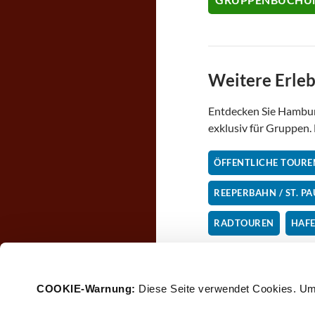
Weitere Erle
Entdecken Sie Hamburg
exklusiv für Gruppen. 
ÖFFENTLICHE TOURE
REEPERBAHN / ST. PA
RADTOUREN
HAF
COOKIE-Warnung: 
Diese Seite verwendet Cookies. Um
F
T
a
w
c
i