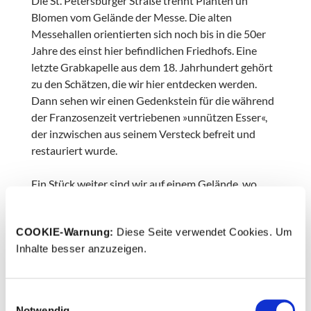
Die St. Petersburger Straße trennt Planten un
Blomen vom Gelände der Messe. Die alten
Messehallen orientierten sich noch bis in die 50er
Jahre des einst hier befindlichen Friedhofs. Eine
letzte Grabkapelle aus dem 18. Jahrhundert gehört
zu den Schätzen, die wir hier entdecken werden.
Dann sehen wir einen Gedenkstein für die während
der Franzosenzeit vertriebenen »unnützen Esser«,
der inzwischen aus seinem Versteck befreit und
restauriert wurde.
Ein Stück weiter sind wir auf einem Gelände, wo
Alfred Brehm, einst Direktor des hier 1863
entstandenen Zoologischen Gartens die ersten
COOKIE-Warnung: 
Diese Seite verwendet Cookies. Um 
Bände seines »Thierleben« verfasste. Trotzdem: in
Inhalte besser anzuzeigen. 
Konkurrenz zu Hagenbecks Tierpark wurde dieses
naturnahe Gelände dann 1934 von teilweise bis zu
2000 Arbeitern umgegraben und als
Einwilligungsauswahl
»Niederdeutsche Gartenschau« völlig neu gestaltet.
Notwendig