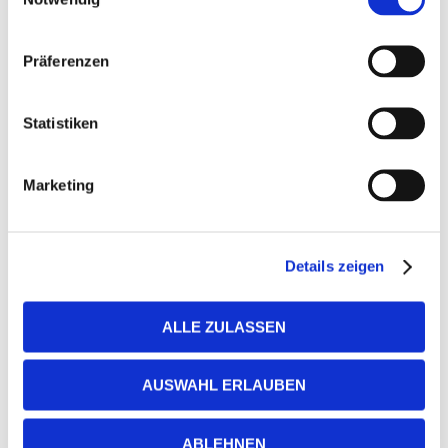
Seitdem hat fast jede Generation diesem Park ihren
eigenen Stempel aufgedrückt. Zuletzt auch die
Gartenbauausstellungen von 1953, 1963 und 1973.
Präferenzen
Mit viel Waschbeton und »120-Grad-Winkel« nicht
nur zum Vorteil dieses Parks …
Statistiken
Marketing
Gruppen-Touren durch Planten
un Blomen
Gern organisieren wir für Sie Gruppentouren zu
Details zeigen
diesem Thema. Nur Sie legen dann Termin und
Uhrzeit Ihres Rundgangs fest.
ALLE ZULASSEN
Nachfolgend können Sie etwas zu unseren Preisen
erfahren, uns ein Angebot für Ihren Wunschtermin
AUSWAHL ERLAUBEN
abfordern oder eine Gruppentour auch gleich
buchen.
ABLEHNEN